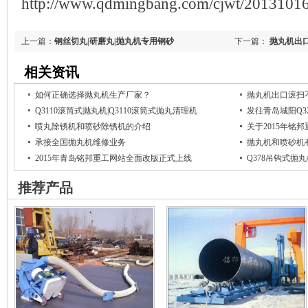
http://www.qdmingbang.com/cjwt/2013101
上一篇：
钢丝切丸|研磨丸|抛丸机专用钢砂
下一篇：
抛丸机出
相关资讯
如何正确选择抛丸机生产厂家？
抛丸机出口滚扫
Q3110滚筒式抛丸机|Q3110滚筒式抛丸清理机
发往青岛城阳Q3
喷丸除锈机和喷砂除锈机的介绍
关于2015年铭
承接全国抛丸机维修业务
抛丸机和喷砂机
2015年青岛铭邦重工网站全面改版正式上线
Q378吊钩式抛
推荐产品