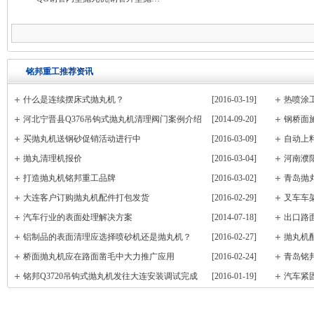
铭邦重工推荐资讯
什么是连续摆床式抛丸机？
[2016-03-19]
热喷涂
河北宁晋县Q376吊钩式抛丸机清理阀门案例介绍
[2014-09-20]
钢桥面
买抛丸机送钢砂促销活动进行中
[2016-03-09]
自动上
抛丸清理机报价
[2016-03-04]
河南濮阳
打造抛丸机铭邦重工品牌
[2016-03-02]
青岛抛
大连客户订购抛丸机配件打包发货
[2016-02-29]
叉车车
汽车行业的表面处理解决方案
[2014-07-18]
出口路
铝制品的表面清理应选择喷砂机还是抛丸机？
[2016-02-27]
抛丸机
桥面抛丸机应在路面凿毛中大力推广应用
[2016-02-24]
青岛铭
铭邦Q3720吊钩式抛丸机发往大连安装调试完成
[2016-01-19]
汽车紧
+高温黑