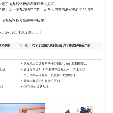
决定了抛丸后钢板的表面质量的好坏。
要在于上下抛丸力旳均匀性，定向套的方向决定抛丸力的均匀
定抛丸后钢板质量的关键所在。
cjwt/20141103218.html 】
技术参数
下一篇：
汽车车架抛丸机的应用-汽车纵梁除锈生产线
抛丸机出口滚扫不干净带钢砂，抛丸后钢板变…
清理机
发往青岛城阳Q326履带式抛丸机用于清理小型…
关于2015年铭邦重工机械春节放假通知
抛丸机和喷砂机有什么区别？
上线
Q378吊钩式抛丸机