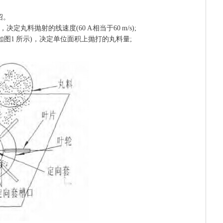
绍。
料抛射的线速度(60 A 相当于60 m/s);
图1 所示)，决定单位面积上抛打的丸料量;