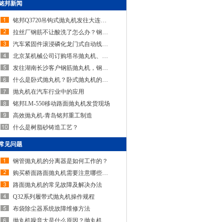
铭邦新闻
铭邦Q3720吊钩式抛丸机发往大连安装调试完…
拉丝厂钢筋不让酸洗了怎么办？钢筋除锈机…
汽车紧固件滚浸磷化龙门式自动线采用线上…
北京某机械公司订购塔吊抛丸机、起重机抛…
发往湖南长沙客户钢筋抛丸机，钢筋除锈机…
什么是卧式抛丸机？卧式抛丸机的结构特点…
抛丸机在汽车行业中的应用
铭邦LM-550移动路面抛丸机发货现场
高效抛丸机-青岛铭邦重工制造
什么是树脂砂铸造工艺？
常见问题
钢管抛丸机的分离器是如何工作的？
购买桥面路面抛丸机需要注意哪些问题？
路面抛丸机的常见故障及解决办法
Q32系列履带式抛丸机操作规程
布袋除尘器系统故障维修方法
抛丸机噪音大是什么原因？抛丸机噪声大如…