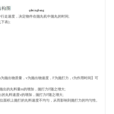
行走速度，决定物件在抛丸机中抛丸的时间;
下表);
;【m为抛出物质量，v为抛出物速度，F为抛打力，t为作用时间】可
抛出的丸料量m的增加，抛打力F随之增大;
出的丸料速度v的增加，抛打力F随之增大;
位面积上抛打的丸料速度不均匀，从而影响到抛打力的均匀性。