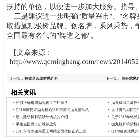
扶持的单位，以便进一步加大服务、指导
三是建议进一步明确"质量兴市"、"名牌
取措施积极树品牌、创名牌，乘风乘势，
全国最有名气的"铸造之都"。
【文章来源：
http://www.qdmingbang.com/news/201405
上一篇：
拉拔盘圆线材抛丸机
下一篇：
悬链式抛
分类
相关资讯
如何正确选择抛丸机生产厂家？
抛丸机出口滚扫
Q3110滚筒式抛丸机|Q3110滚筒式抛丸清理机
发往青岛城阳Q3
喷丸除锈机和喷砂除锈机的介绍
关于2015年铭
承接全国抛丸机维修业务
抛丸机和喷砂机
2015年青岛铭邦重工网站全面改版正式上线
Q378吊钩式抛