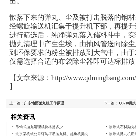
出。
散落下来的弹丸、尘及被打击脱落的钢材
经螺旋输送机汇集于提升机下部，再提升
进行筛选后，纯净弹丸落入储料斗中，实
抛丸清理中产生尘埃，由抽风管送向除尘
到环保要求的粉尘被排放到大气中，由于
仅需选择合适的布袋除尘器即可达标排放
【文章来源：http://www.qdmingbang.com/d
】
上一篇：
广东地面抛丸机工作原理
下一篇：
Q3710
相关资讯
吊钩式抛丸清理机价格是多少
履带式石材抛丸
北京某机械公司订购塔吊抛丸机、起重机抛丸…
履带式抛丸机正