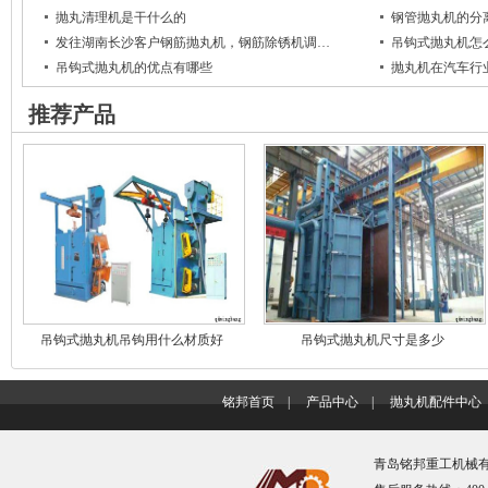
抛丸清理机是干什么的
钢管抛丸机的分
发往湖南长沙客户钢筋抛丸机，钢筋除锈机调…
吊钩式抛丸机怎
吊钩式抛丸机的优点有哪些
抛丸机在汽车行
推荐产品
吊钩式抛丸机吊钩用什么材质好
吊钩式抛丸机尺寸是多少
铭邦首页
|
产品中心
|
抛丸机配件中心
青岛铭邦重工机械有限