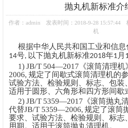
抛丸机新标准介
作者：admin
发表时间：2018-9-28 15:57:44
机
根据中华人民共和国工业和信息
号
以下
抛丸机
新标准
年
月
14
,
2018
1
1) JB/T 504—2017
《滚筒清理机
2006,
规定了间歇式滚筒清理机的
试验方法、检验规则、标志、包装
适用于圆形、六角形和四方形间歇
2) JB/T 5359—2017
《滚筒抛丸
代替
JB/T 5359—2006,
规定了滚筒
要求、试验方法、检验规则、标志
用期。适用于滚筒抛丸清理机。