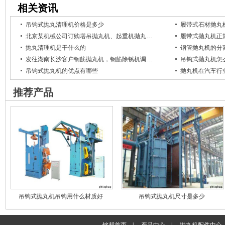
相关资讯
吊钩式抛丸清理机价格是多少
履带式石材抛丸
北京某机械公司订购塔吊抛丸机、起重机抛丸…
履带式抛丸机正
抛丸清理机是干什么的
钢管抛丸机的分
发往湖南长沙客户钢筋抛丸机，钢筋除锈机调…
吊钩式抛丸机怎
吊钩式抛丸机的优点有哪些
抛丸机在汽车行
推荐产品
吊钩式抛丸机吊钩用什么材质好
吊钩式抛丸机尺寸是多少